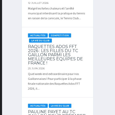
12 JUILLET 2026
Malgré les fortes chaleurs et l’arrêté
municipal interdisant la pratique du tennis
en raison de la canicule, le Tennis Club...
ACTUALITÉS
COMPETITION
LA VIE DU CLUB
RAQUETTES ADOS FFT
2026 : LES FILLES DU TC
GAILLON PARMI LES
MEILLEURES ÉQUIPES DE
FRANCE !
25 JUIN 2026
Quel week-end extraordinaire pour nos
Gaillonnaises ! Pour participer à la phase
finale nationale des Raquettes Ados FFT
2026, il...
ACTUALITÉS
LA VIE DU CLUB
PAULINE PAYET AU TC