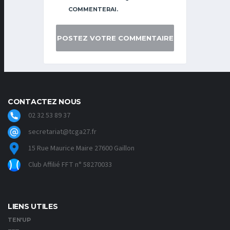
COMMENTERAI.
CONTACTEZ NOUS
02 32 53 89 37
secretariat@tcga27.fr
15 Rue Maurice Maire 27600 Gaillon
Club Affilié FFT n° 58270033
LIENS UTILES
TEN’UP