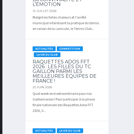
L’ÉMOTION
12 JUILLET 2026
Malgré les fortes chaleurs et l’arrêté
municipal interdisant la pratique du tennis
en raison de la canicule, le Tennis Club...
ACTUALITÉS
COMPETITION
LA VIE DU CLUB
RAQUETTES ADOS FFT
2026 : LES FILLES DU TC
GAILLON PARMI LES
MEILLEURES ÉQUIPES DE
FRANCE !
25 JUIN 2026
Quel week-end extraordinaire pour nos
Gaillonnaises ! Pour participer à la phase
finale nationale des Raquettes Ados FFT
2026, il...
ACTUALITÉS
LA VIE DU CLUB