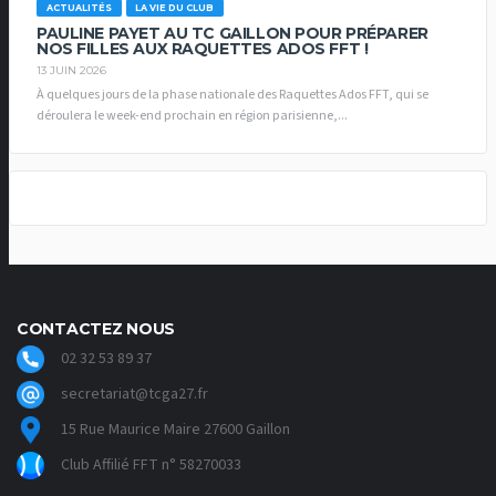
ACTUALITÉS
LA VIE DU CLUB
PAULINE PAYET AU TC GAILLON POUR PRÉPARER
NOS FILLES AUX RAQUETTES ADOS FFT !
13 JUIN 2026
À quelques jours de la phase nationale des Raquettes Ados FFT, qui se
déroulera le week-end prochain en région parisienne,...
CONTACTEZ NOUS
02 32 53 89 37
secretariat@tcga27.fr
15 Rue Maurice Maire 27600 Gaillon
Club Affilié FFT n° 58270033