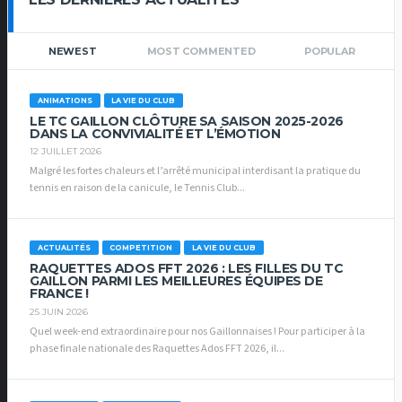
NEWEST
MOST COMMENTED
POPULAR
ANIMATIONS
LA VIE DU CLUB
LE TC GAILLON CLÔTURE SA SAISON 2025-2026
DANS LA CONVIVIALITÉ ET L’ÉMOTION
12 JUILLET 2026
Malgré les fortes chaleurs et l’arrêté municipal interdisant la pratique du
tennis en raison de la canicule, le Tennis Club...
ACTUALITÉS
COMPETITION
LA VIE DU CLUB
RAQUETTES ADOS FFT 2026 : LES FILLES DU TC
GAILLON PARMI LES MEILLEURES ÉQUIPES DE
FRANCE !
25 JUIN 2026
Quel week-end extraordinaire pour nos Gaillonnaises ! Pour participer à la
phase finale nationale des Raquettes Ados FFT 2026, il...