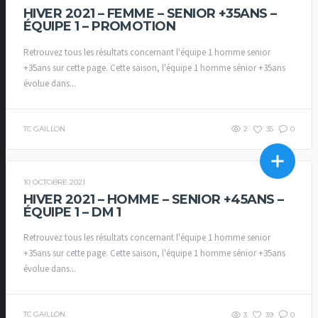
HIVER 2021 – FEMME – SENIOR +35ANS –
ÉQUIPE 1 – PROMOTION
Retrouvez tous les résultats concernant l'équipe 1 homme senior
+35ans sur cette page. Cette saison, l'équipe 1 homme sénior +35ans
évolue dans...
TC GAILLON
2
35
0
10 OCTOBRE 2021
CHAMPIONNAT PAR EQUIPES SENIORS PLUS
HIVER 2021 – HOMME – SENIOR +45ANS –
ÉQUIPE 1 – DM 1
Retrouvez tous les résultats concernant l'équipe 1 homme senior
+35ans sur cette page. Cette saison, l'équipe 1 homme sénior +35ans
évolue dans...
TC GAILLON
3
39
0