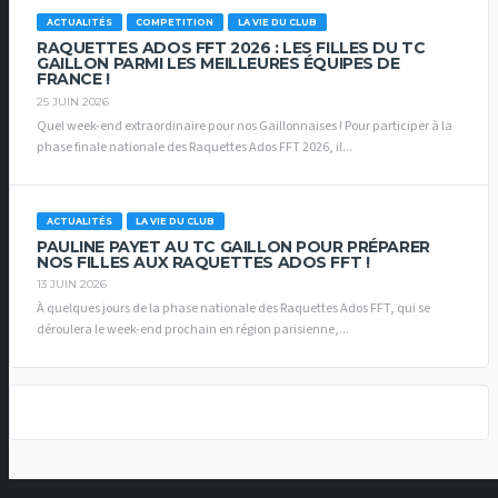
ACTUALITÉS
COMPETITION
LA VIE DU CLUB
RAQUETTES ADOS FFT 2026 : LES FILLES DU TC
GAILLON PARMI LES MEILLEURES ÉQUIPES DE
FRANCE !
25 JUIN 2026
Quel week-end extraordinaire pour nos Gaillonnaises ! Pour participer à la
phase finale nationale des Raquettes Ados FFT 2026, il...
ACTUALITÉS
LA VIE DU CLUB
PAULINE PAYET AU TC GAILLON POUR PRÉPARER
NOS FILLES AUX RAQUETTES ADOS FFT !
13 JUIN 2026
À quelques jours de la phase nationale des Raquettes Ados FFT, qui se
déroulera le week-end prochain en région parisienne,...