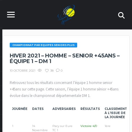
CHAMPIONNAT PAR EQUIPES SENIORS PLUS
HIVER 2021 – HOMME – SENIOR +45ANS –
ÉQUIPE 1 – DM 1
38
0
10 OCTOBRE 2021
Retrouvez tous les résultats concernant l’équipe 1 homme senior
+45ans sur cette page. Cette saison, l’équipe 1 homme sénior +45ans
évolue dans le championnat départementale DM 1.
JOURNÉE
DATES
ADVERSAIRES
RÉSULTATS
CLASSEMENT
À L'ISSUE DE
LA JOURNÉE
1
14
Pacy sur Eure
Victoire 4/0
1ère
Novembre
TC 1