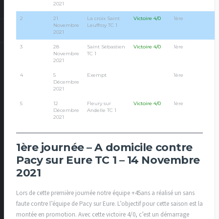
2021
2
21
La croix Saint
Victoire 4/0
1ère
Novembre
Leuffroy TC 1
2021
3
28
Saint Sébastien
Victoire 4/0
1ère
Novembre
TC 1
2021
4
5
Exempt
1ère
Décembre
2021
5
12
Fleury sur
Victoire 4/0
1ère
Décembre
Andelle TC 1
2021
1ère journée – A domicile contre
Pacy sur Eure TC 1 – 14 Novembre
2021
Lors de cette première journée notre équipe +45ans a réalisé un sans
faute contre l’équipe de Pacy sur Eure. L’objectif pour cette saison est la
montée en promotion. Avec cette victoire 4/0, c’est un démarrage