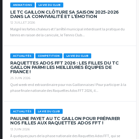
ANIMATIONS
LA VIE DU CLUB
LE TC GAILLON CLÔTURE SA SAISON 2025-2026
DANS LA CONVIVIALITÉ ET L’ÉMOTION
12 JUILLET 2026
Malgré les fortes chaleurs et l’arrêté municipal interdisant la pratique du
tennis en raison de la canicule, le Tennis Club...
ACTUALITÉS
COMPETITION
LA VIE DU CLUB
RAQUETTES ADOS FFT 2026 : LES FILLES DU TC
GAILLON PARMI LES MEILLEURES ÉQUIPES DE
FRANCE !
25 JUIN 2026
Quel week-end extraordinaire pour nos Gaillonnaises ! Pour participer à la
phase finale nationale des Raquettes Ados FFT 2026, il...
ACTUALITÉS
LA VIE DU CLUB
PAULINE PAYET AU TC GAILLON POUR PRÉPARER
NOS FILLES AUX RAQUETTES ADOS FFT !
13 JUIN 2026
À quelques jours de la phase nationale des Raquettes Ados FFT, qui se