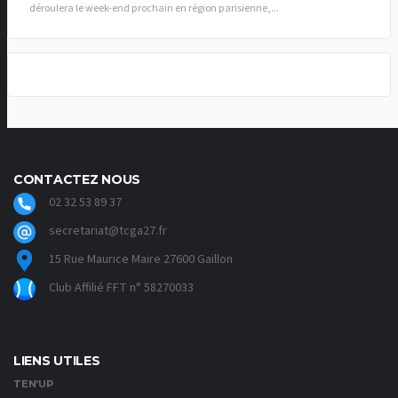
déroulera le week-end prochain en région parisienne,...
CONTACTEZ NOUS
02 32 53 89 37
secretariat@tcga27.fr
15 Rue Maurice Maire 27600 Gaillon
Club Affilié FFT n° 58270033
LIENS UTILES
TEN’UP