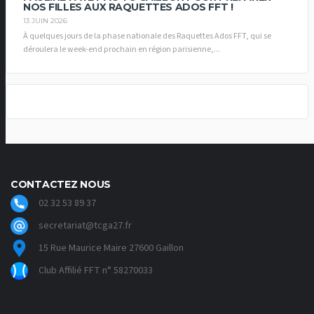
NOS FILLES AUX RAQUETTES ADOS FFT !
13 JUIN 2026
À quelques jours de la phase nationale des Raquettes Ados FFT, qui se
déroulera le week-end prochain en région parisienne,...
CONTACTEZ NOUS
02 32 53 89 37
secretariat@tcga27.fr
15 Rue Maurice Maire 27600 Gaillon
Club Affilié FFT n° 58270033