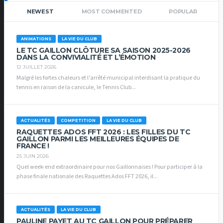
NEWEST
MOST COMMENTED
POPULAR
ANIMATIONS
LA VIE DU CLUB
LE TC GAILLON CLÔTURE SA SAISON 2025-2026
DANS LA CONVIVIALITÉ ET L’ÉMOTION
12 JUILLET 2026
Malgré les fortes chaleurs et l’arrêté municipal interdisant la pratique du
tennis en raison de la canicule, le Tennis Club...
ACTUALITÉS
COMPETITION
LA VIE DU CLUB
RAQUETTES ADOS FFT 2026 : LES FILLES DU TC
GAILLON PARMI LES MEILLEURES ÉQUIPES DE
FRANCE !
25 JUIN 2026
Quel week-end extraordinaire pour nos Gaillonnaises ! Pour participer à la
phase finale nationale des Raquettes Ados FFT 2026, il...
ACTUALITÉS
LA VIE DU CLUB
PAULINE PAYET AU TC GAILLON POUR PRÉPARER