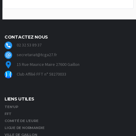
CONTACTEZ NOUS
02 32 53 89 37
secretariat@tcga27.fr
15 Rue Maurice Maire 27600 Gaillon
Club Affilié FFT n° 58270033
LIENS UTILES
TEN’UP
FFT
COMITÉ DE L’EURE
LIGUE DE NORMANDIE
VILLE DE GAILLON