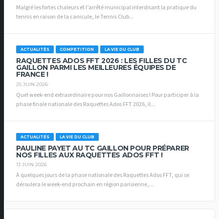
Malgré les fortes chaleurs et l’arrêté municipal interdisant la pratique du
tennis en raison de la canicule, le Tennis Club...
ACTUALITÉS
COMPETITION
LA VIE DU CLUB
RAQUETTES ADOS FFT 2026 : LES FILLES DU TC
GAILLON PARMI LES MEILLEURES ÉQUIPES DE
FRANCE !
25 JUIN 2026
Quel week-end extraordinaire pour nos Gaillonnaises ! Pour participer à la
phase finale nationale des Raquettes Ados FFT 2026, il...
ACTUALITÉS
LA VIE DU CLUB
PAULINE PAYET AU TC GAILLON POUR PRÉPARER
NOS FILLES AUX RAQUETTES ADOS FFT !
13 JUIN 2026
À quelques jours de la phase nationale des Raquettes Ados FFT, qui se
déroulera le week-end prochain en région parisienne,...