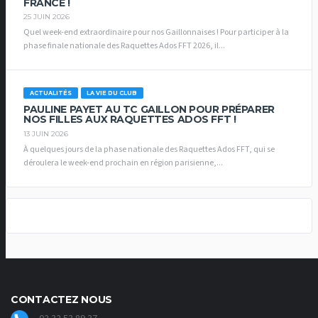
FRANCE !
25 JUIN 2026
Quel week-end extraordinaire pour nos Gaillonnaises ! Pour participer à la
phase finale nationale des Raquettes Ados FFT 2026, il...
ACTUALITÉS
LA VIE DU CLUB
PAULINE PAYET AU TC GAILLON POUR PRÉPARER
NOS FILLES AUX RAQUETTES ADOS FFT !
13 JUIN 2026
À quelques jours de la phase nationale des Raquettes Ados FFT, qui se
déroulera le week-end prochain en région parisienne,...
CONTACTEZ NOUS