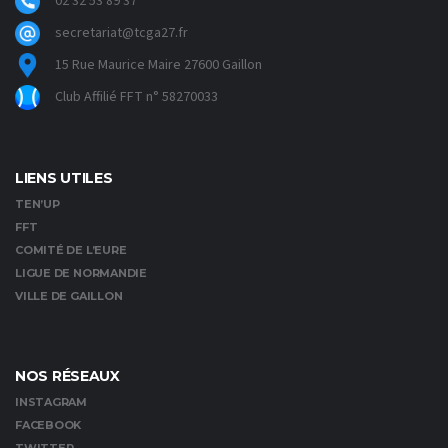
02 32 53 89 37
secretariat@tcga27.fr
15 Rue Maurice Maire 27600 Gaillon
Club Affilié FFT n° 58270033
LIENS UTILES
TEN’UP
FFT
COMITÉ DE L’EURE
LIGUE DE NORMANDIE
VILLE DE GAILLON
NOS RÉSEAUX
INSTAGRAM
FACEBOOK
TWITTER