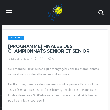
ARCHIVES
[PROGRAMME] FINALES DES
CHAMPIONNATS SENIOR ET SENIOR +
11
0
15 DÉCEMBRE 2017
Ce dimanche, deux de nos equipes engagées dans les championnats
senior et senior + de cette année sont en finale !
Les Hommes, dans la catégorie senior sont opposés à Pacy sur Eure
TC 2 dès 9h à Poses. Du coté des femme, l’èquipe des + 35ans est en
finale à domicile à 9h (l’adversaire n’est pas encore defini). N’hesitez
pas à venir les encourager !