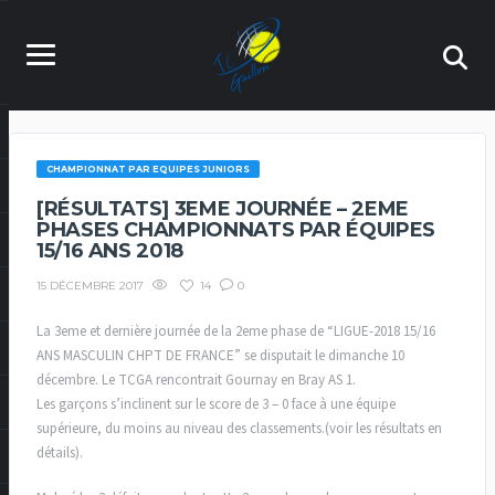
CHAMPIONNAT PAR EQUIPES JUNIORS
[RÉSULTATS] 3EME JOURNÉE – 2EME
PHASES CHAMPIONNATS PAR ÉQUIPES
15/16 ANS 2018
14
0
15 DÉCEMBRE 2017
La 3eme et dernière journée de la 2eme phase de “LIGUE-2018 15/16
ANS MASCULIN CHPT DE FRANCE” se disputait le dimanche 10
décembre. Le TCGA rencontrait Gournay en Bray AS 1.
Les garçons s’inclinent sur le score de 3 – 0 face à une équipe
supérieure, du moins au niveau des classements.(voir les résultats en
détails).