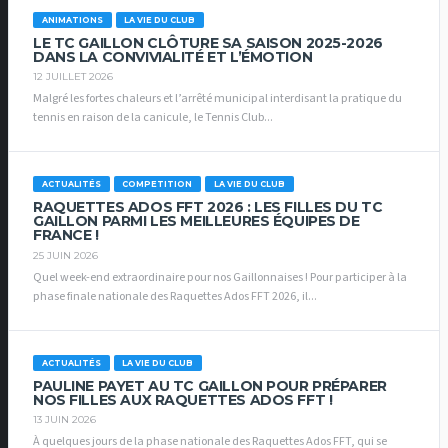
ANIMATIONS
LA VIE DU CLUB
LE TC GAILLON CLÔTURE SA SAISON 2025-2026
DANS LA CONVIVIALITÉ ET L’ÉMOTION
12 JUILLET 2026
Malgré les fortes chaleurs et l’arrêté municipal interdisant la pratique du
tennis en raison de la canicule, le Tennis Club...
ACTUALITÉS
COMPETITION
LA VIE DU CLUB
RAQUETTES ADOS FFT 2026 : LES FILLES DU TC
GAILLON PARMI LES MEILLEURES ÉQUIPES DE
FRANCE !
25 JUIN 2026
Quel week-end extraordinaire pour nos Gaillonnaises ! Pour participer à la
phase finale nationale des Raquettes Ados FFT 2026, il...
ACTUALITÉS
LA VIE DU CLUB
PAULINE PAYET AU TC GAILLON POUR PRÉPARER
NOS FILLES AUX RAQUETTES ADOS FFT !
13 JUIN 2026
À quelques jours de la phase nationale des Raquettes Ados FFT, qui se