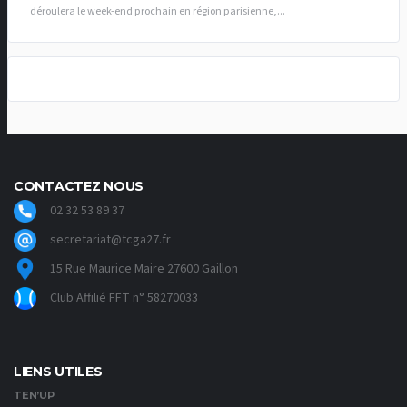
déroulera le week-end prochain en région parisienne,...
CONTACTEZ NOUS
02 32 53 89 37
secretariat@tcga27.fr
15 Rue Maurice Maire 27600 Gaillon
Club Affilié FFT n° 58270033
LIENS UTILES
TEN’UP