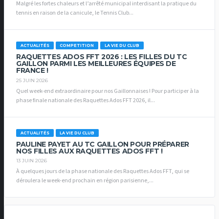
Malgré les fortes chaleurs et l’arrêté municipal interdisant la pratique du
tennis en raison de la canicule, le Tennis Club...
ACTUALITÉS
COMPETITION
LA VIE DU CLUB
RAQUETTES ADOS FFT 2026 : LES FILLES DU TC
GAILLON PARMI LES MEILLEURES ÉQUIPES DE
FRANCE !
25 JUIN 2026
Quel week-end extraordinaire pour nos Gaillonnaises ! Pour participer à la
phase finale nationale des Raquettes Ados FFT 2026, il...
ACTUALITÉS
LA VIE DU CLUB
PAULINE PAYET AU TC GAILLON POUR PRÉPARER
NOS FILLES AUX RAQUETTES ADOS FFT !
13 JUIN 2026
À quelques jours de la phase nationale des Raquettes Ados FFT, qui se
déroulera le week-end prochain en région parisienne,...