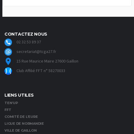
CONTACTEZ NOUS
02 32 53 89 37
secretariat@tcga27.fr
15 Rue Maurice Maire 27600 Gaillon
Club Affilié FFT n° 58270033
LIENS UTILES
TEN’UP
FFT
COMITÉ DE L’EURE
LIGUE DE NORMANDIE
VILLE DE GAILLON