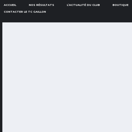
ACCUEIL
NOS RÉSULTATS
L’ACTUALITÉ DU CLUB
BOUTIQUE
CONTACTER LE TC GAILLON