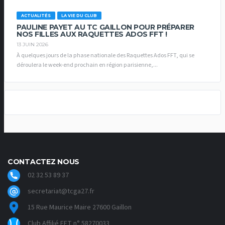
ACTUALITÉS
LA VIE DU CLUB
PAULINE PAYET AU TC GAILLON POUR PRÉPARER
NOS FILLES AUX RAQUETTES ADOS FFT !
13 JUIN 2026
À quelques jours de la phase nationale des Raquettes Ados FFT, qui se
déroulera le week-end prochain en région parisienne,...
CONTACTEZ NOUS
02 32 53 89 37
secretariat@tcga27.fr
15 Rue Maurice Maire 27600 Gaillon
Club Affilié FFT n° 58270033