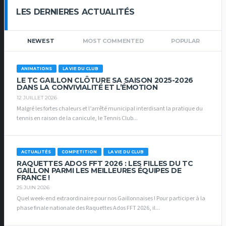
LES DERNIERES ACTUALITÉS
NEWEST
MOST COMMENTED
POPULAR
ANIMATIONS
LA VIE DU CLUB
LE TC GAILLON CLÔTURE SA SAISON 2025-2026
DANS LA CONVIVIALITÉ ET L’ÉMOTION
12 JUILLET 2026
Malgré les fortes chaleurs et l’arrêté municipal interdisant la pratique du
tennis en raison de la canicule, le Tennis Club...
ACTUALITÉS
COMPETITION
LA VIE DU CLUB
RAQUETTES ADOS FFT 2026 : LES FILLES DU TC
GAILLON PARMI LES MEILLEURES ÉQUIPES DE
FRANCE !
25 JUIN 2026
Quel week-end extraordinaire pour nos Gaillonnaises ! Pour participer à la
phase finale nationale des Raquettes Ados FFT 2026, il...