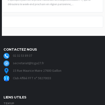
déroulera le week-end prochain en région parisienne,...
CONTACTEZ NOUS
02 32 53 89 37
secretariat@tcga27.fr
15 Rue Maurice Maire 27600 Gaillon
Club Affilié FFT n° 58270033
LIENS UTILES
TEN’UP