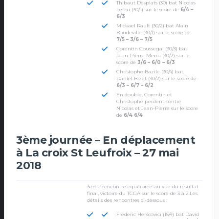
Thibaut Desplats (30) bat Nicolas
Lefeu (30/1) sur le score de
6/4 –
6/3
Mickael Rault (30/2) bat Alain
Boudeville (30/1) sur le score de
7/5 – 3/6 – 7/5
Corentin Coussegal (30/3) bat
Jean-Pierre Menu (30/2) sur le
score de
3/6 – 6/0 – 6/3
Christophe Bazile (30/4) bat
Daniel Bizet (30/2) sur le score de
6/3 – 6/7 – 6/2
En double, Corentin et
Christophe perdent contre
Nicolas et Jean-Pierre sur le score
de
6/4 6/4
3ème journée – En déplacement
à La croix St Leufroix – 27 mai
2018
3eme rencontre équilibrée au vue du résultat
final, victoire du TCGA sur le score de 3 à 2.Les
détails des rencontres ci-dessous :
Frederic Herscovici (15/4) bat David