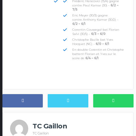
Frédéric Herscovici (15/4) gagne
contre Paul Kamar (30) –
6/2 –
7/5
Eric Meyer (30/3) gagne
contre Anthony Kamar (30/2) –
6/2 – 6/1
Corentin Coussegal bat Florian
Salvi (30/5) –
6/3 – 6/0
Christophe Bazile bat Yves
Hocquet (NC) –
6/0 – 6/1
En double Corentin et Christophe
battent Florian et Yves sur le
score de
6/4 – 6/1
TC Gaillon
TC Gaillon