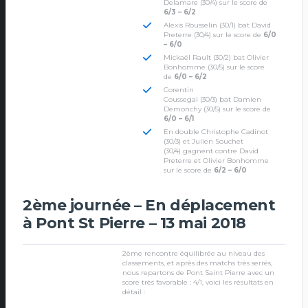
Delamare (30/4) sur le score de
6/3 – 6/2
Alexis Rousselin (30/1) bat David
Preterre (30/4) sur le score de
6/0
– 6/0
Mickaël Rault (30/2) bat Olivier
Bonhomme (30/5) sur le score
de
6/0 – 6/2
Corentin
Coussegal (30/3) bat Damien
Demonchy (30/5) sur le score de
6/0 – 6/1
En double Christophe Cadinot
(30/3) et Julien Souchet
(30/4) gagnent contre David
Preterre et Olivier Bonhomme
sur le score de
6/2 – 6/0
2ème journée – En déplacement
à Pont St Pierre – 13 mai 2018
2ème rencontre équilibrée au niveau des
classements, et après des matchs très serrés,
nous repartons de Pont Saint Pierre avec un
score très favorable : 4/1, voici les résultats en
détail :