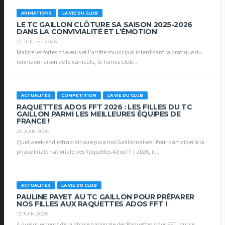
ANIMATIONS
LA VIE DU CLUB
LE TC GAILLON CLÔTURE SA SAISON 2025-2026
DANS LA CONVIVIALITÉ ET L’ÉMOTION
12 JUILLET 2026
Malgré les fortes chaleurs et l’arrêté municipal interdisant la pratique du
tennis en raison de la canicule, le Tennis Club...
ACTUALITÉS
COMPETITION
LA VIE DU CLUB
RAQUETTES ADOS FFT 2026 : LES FILLES DU TC
GAILLON PARMI LES MEILLEURES ÉQUIPES DE
FRANCE !
25 JUIN 2026
Quel week-end extraordinaire pour nos Gaillonnaises ! Pour participer à la
phase finale nationale des Raquettes Ados FFT 2026, il...
ACTUALITÉS
LA VIE DU CLUB
PAULINE PAYET AU TC GAILLON POUR PRÉPARER
NOS FILLES AUX RAQUETTES ADOS FFT !
13 JUIN 2026
À quelques jours de la phase nationale des Raquettes Ados FFT, qui se