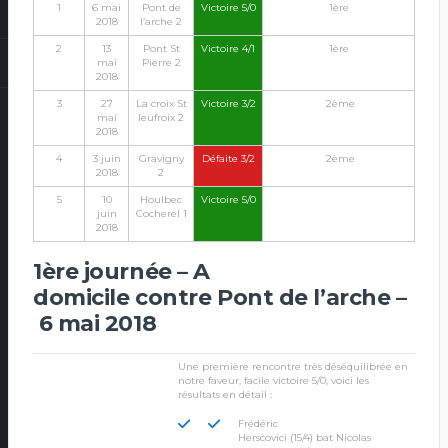
1
6 mai
Pont de
Victoire 5/0
1ère
2018
l’arche 2
2
13
Pont St
Victoire 4/1
1ère
mai
Pierre 2
2018
3
27
La croix St
Victoire 3/2
2ème
mai
leufroix 2
2018
4
3 juin
Gravigny
Défaite 3/2
2ème
2018
2
5
10
Houlbec
Victoire 5/0
juin
Cocherel 1
2018
1ère journée – A
domicile contre Pont de l’arche –
6 mai 2018
Une première rencontre très déséquilibrée en
notre faveur, facile victoire 5/0, voici les
résultats en détail :
Frédéric
Herscovici (15/4) bat Nicolas