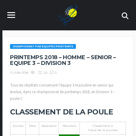
CHAMPIONNAT PAR EQUIPES PRINTEMPS
PRINTEMPS 2018 – HOMME – SENIOR –
EQUIPE 3 – DIVISION 3
20
0
11 JUIN 2018
Tous les résultats concernant l’équipe 3 masculine en senior qui
évolue, dans ce championnat de printemps 2018, en Division 3 –
poule C
CLASSEMENT DE LA POULE
Jounée
Date
Adversaire
Résultats
Classement à
l’issue de la journée