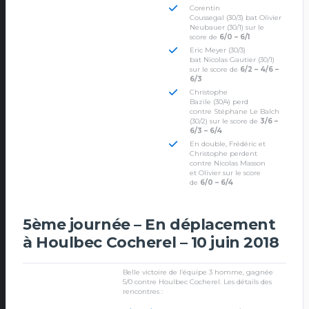
Corentin
Coussegal (30/3) bat Olivier
Neubauer (30/1) sur le
score de
6/0 – 6/1
Eric Meyer (30/3)
bat Nicolas Gautier (30/1)
sur le score de
6/2 – 4/6 –
6/3
Christophe
Bazile (30/4) perd
contre Stéphane Le Balch
(30/2) sur le score de
3/6 –
6/3 – 6/4
En double, Frédéric et
Christophe perdent
contre Nicolas Masson
et Olivier sur le score
de
6/0 – 6/4
5ème journée – En déplacement
à Houlbec Cocherel – 10 juin 2018
Belle victoire de l’équipe 3 homme, gagnée
5/0 contre Houlbec Cocherel. Les détails des
rencontres :