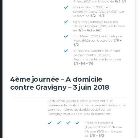
Elfassy (30/1) sur le score de
6/3 6/1
Mickael Rault (30/2) perd
contre Anthony Taschek (30/1) sur
le score de
6/2 – 6/3
Corentin Coussegal (30/3) bat
Denis Cnockaert (30/2) sur le score
de
3/6 – 6/2 – 6/0
Eric Meyer (30/3) bat Christophe
Marc (30/2) sur le score de
7/6 –
6/2
En double, Corentin et Mikael
perdent contre Denis et
Stephane Leduc sur le score de
6/1 – 1/6 – 1/0
4ème journée – A domicile
contre Gravigny – 3 juin 2018
Cette 4ème journée, était le choc entre les
leaders de la poule, malheureusement, nous nous
sommes inclinés au double décisif contre
Gravigny, voici les détails de la rencontre :
Frédéric Herscovici
(15/4) perd contre Nicolas
Masson (15/5) sur le score
de
6/0 – 6/2