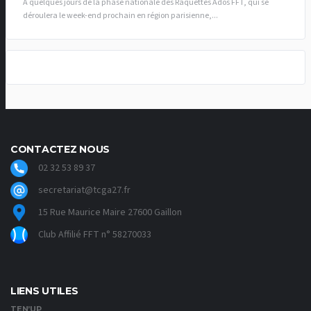
À quelques jours de la phase nationale des Raquettes Ados FFT, qui se
déroulera le week-end prochain en région parisienne,...
CONTACTEZ NOUS
02 32 53 89 37
secretariat@tcga27.fr
15 Rue Maurice Maire 27600 Gaillon
Club Affilié FFT n° 58270033
LIENS UTILES
TEN’UP