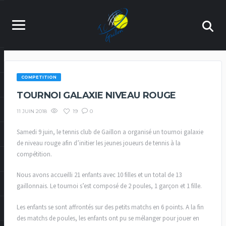
COMPETITION
TOURNOI GALAXIE NIVEAU ROUGE
19
0
11 JUIN 2018
Samedi 9 juin, le tennis club de Gaillon a organisé un tournoi galaxie
de niveau rouge afin d’initier les jeunes joueurs de tennis à la
compétition.
Nous avons accueilli 21 enfants avec 10 filles et un total de 13
gaillonnais. Le tournoi s’est composé de 2 poules, 1 garçon et 1 fille.
Les enfants se sont affrontés sur des petits matchs en 6 points. A la fin
des matchs de poules, les enfants ont pu se mélanger pour jouer en