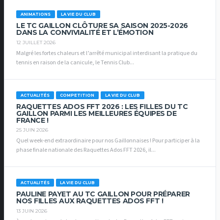
ANIMATIONS
LA VIE DU CLUB
LE TC GAILLON CLÔTURE SA SAISON 2025-2026
DANS LA CONVIVIALITÉ ET L’ÉMOTION
12 JUILLET 2026
Malgré les fortes chaleurs et l’arrêté municipal interdisant la pratique du
tennis en raison de la canicule, le Tennis Club...
ACTUALITÉS
COMPETITION
LA VIE DU CLUB
RAQUETTES ADOS FFT 2026 : LES FILLES DU TC
GAILLON PARMI LES MEILLEURES ÉQUIPES DE
FRANCE !
25 JUIN 2026
Quel week-end extraordinaire pour nos Gaillonnaises ! Pour participer à la
phase finale nationale des Raquettes Ados FFT 2026, il...
ACTUALITÉS
LA VIE DU CLUB
PAULINE PAYET AU TC GAILLON POUR PRÉPARER
NOS FILLES AUX RAQUETTES ADOS FFT !
13 JUIN 2026