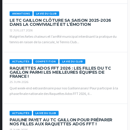
ANIMATIONS
LA VIE DU CLUB
LE TC GAILLON CLÔTURE SA SAISON 2025-2026
DANS LA CONVIVIALITÉ ET L’ÉMOTION
12 JUILLET 2026
Malgré les fortes chaleurs et l’arrêté municipal interdisant la pratique du
tennis en raison de la canicule, le Tennis Club...
ACTUALITÉS
COMPETITION
LA VIE DU CLUB
RAQUETTES ADOS FFT 2026 : LES FILLES DU TC
GAILLON PARMI LES MEILLEURES ÉQUIPES DE
FRANCE !
25 JUIN 2026
Quel week-end extraordinaire pour nos Gaillonnaises ! Pour participer à la
phase finale nationale des Raquettes Ados FFT 2026, il...
ACTUALITÉS
LA VIE DU CLUB
PAULINE PAYET AU TC GAILLON POUR PRÉPARER
NOS FILLES AUX RAQUETTES ADOS FFT !
13 JUIN 2026