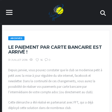
ARCHIVES
LE PAIEMENT PAR CARTE BANCAIRE EST
ARRIVÉ !
16
0
31 JUILLET 2018
Depuis janvier, vous pouvez constater que le club se modernise petit à
petit avec la mise à jour régulière du site internet, facebook et
newsletter. Dans la continuité de ces changements, vous aurez la
possibilité de réaliser vos paiements par carte bancaire par
l’intermédiaire de votre compte adoc (ou directement au club).
Cette démarche a été réalisé en partenariat avec FFT, qui a déjà
déployé cette solution dans de nombreux club.