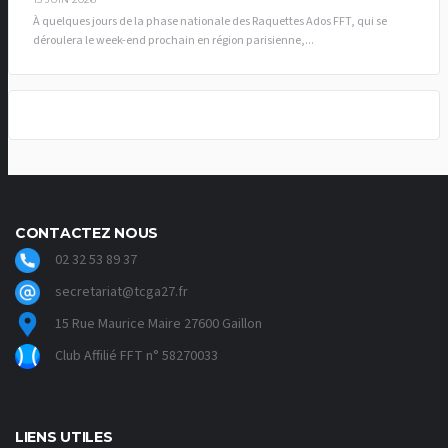
À quelques jours de la phase nationale des Raquettes Ados FFT, qui se
déroulera le week-end prochain en région parisienne,...
CONTACTEZ NOUS
02 32 53 89 37
secretariat@tcga27.fr
15 Rue Maurice Maire 27600 Gaillon
Club Affilié FFT n° 58270033
LIENS UTILES