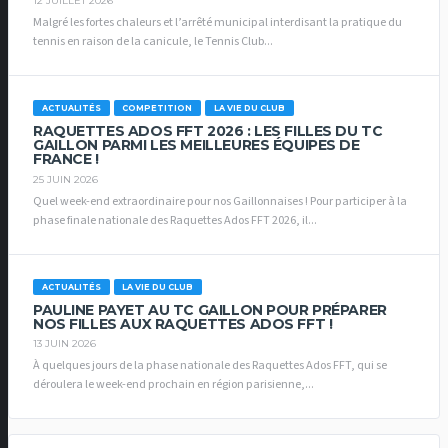
12 JUILLET 2026
Malgré les fortes chaleurs et l’arrêté municipal interdisant la pratique du
tennis en raison de la canicule, le Tennis Club...
ACTUALITÉS
COMPETITION
LA VIE DU CLUB
RAQUETTES ADOS FFT 2026 : LES FILLES DU TC
GAILLON PARMI LES MEILLEURES ÉQUIPES DE
FRANCE !
25 JUIN 2026
Quel week-end extraordinaire pour nos Gaillonnaises ! Pour participer à la
phase finale nationale des Raquettes Ados FFT 2026, il...
ACTUALITÉS
LA VIE DU CLUB
PAULINE PAYET AU TC GAILLON POUR PRÉPARER
NOS FILLES AUX RAQUETTES ADOS FFT !
13 JUIN 2026
À quelques jours de la phase nationale des Raquettes Ados FFT, qui se
déroulera le week-end prochain en région parisienne,...