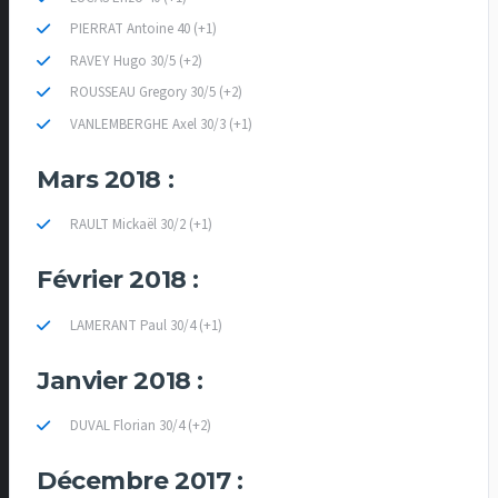
PIERRAT Antoine 40 (+1)
RAVEY Hugo 30/5 (+2)
ROUSSEAU Gregory 30/5 (+2)
VANLEMBERGHE Axel 30/3 (+1)
Mars 2018 :
RAULT Mickaël 30/2 (+1)
Février 2018 :
LAMERANT Paul 30/4 (+1)
Janvier 2018 :
DUVAL Florian 30/4 (+2)
Décembre 2017 :