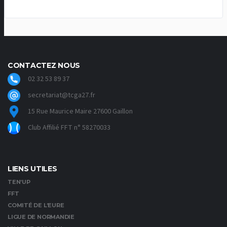
CONTACTEZ NOUS
02 32 53 89 37
secretariat@tcga27.fr
15 Rue Maurice Maire 27600 Gaillon
Club Affilié FFT n° 58270033
LIENS UTILES
TEN’UP
FFT
COMITÉ DE L’EURE
LIGUE DE NORMANDIE