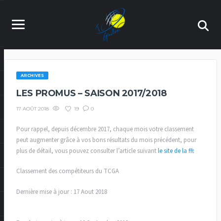
ARCHIVES
LES PROMUS – SAISON 2017/2018
19
0
17 AOÛT 2018
Pour rappel, depuis décembre 2017, chaque mois votre classement
peut augmenter grâce à vos bons résultats du mois précédent, pour
plus de détail, vous pouvez consulter l’article suivant
le site de la fft
Classement des compétiteurs du TCGA
Dernière mise à jour : 17 Aout 2018