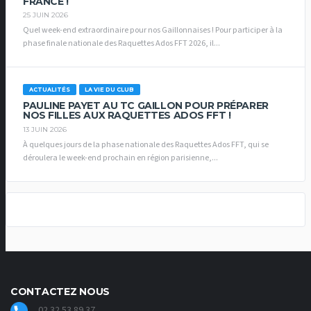
FRANCE !
25 JUIN 2026
Quel week-end extraordinaire pour nos Gaillonnaises ! Pour participer à la
phase finale nationale des Raquettes Ados FFT 2026, il...
ACTUALITÉS
LA VIE DU CLUB
PAULINE PAYET AU TC GAILLON POUR PRÉPARER
NOS FILLES AUX RAQUETTES ADOS FFT !
13 JUIN 2026
À quelques jours de la phase nationale des Raquettes Ados FFT, qui se
déroulera le week-end prochain en région parisienne,...
CONTACTEZ NOUS
02 32 53 89 37