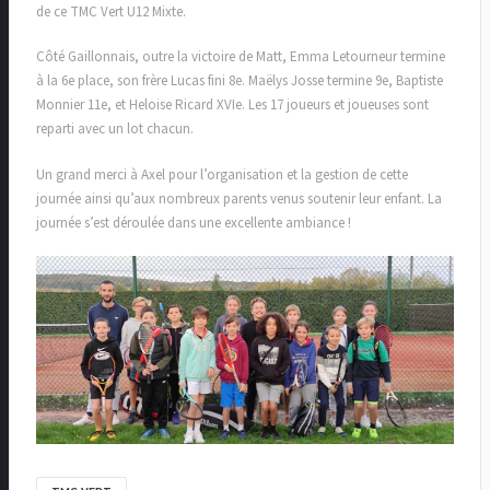
de ce TMC Vert U12 Mixte.
Côté Gaillonnais, outre la victoire de Matt, Emma Letourneur termine
à la 6e place, son frère Lucas fini 8e. Maëlys Josse termine 9e, Baptiste
Monnier 11e, et Heloise Ricard XVIe. Les 17 joueurs et joueuses sont
reparti avec un lot chacun.
Un grand merci à Axel pour l’organisation et la gestion de cette
journée ainsi qu’aux nombreux parents venus soutenir leur enfant. La
journée s’est déroulée dans une excellente ambiance !