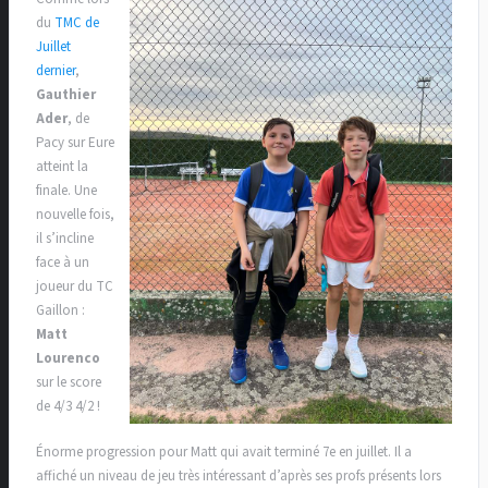
du
TMC de
Juillet
dernier
,
Gauthier
Ader
, de
Pacy sur Eure
atteint la
finale. Une
nouvelle fois,
il s’incline
face à un
joueur du TC
Gaillon :
Matt
Lourenco
sur le score
de 4/3 4/2 !
Énorme progression pour Matt qui avait terminé 7e en juillet. Il a
affiché un niveau de jeu très intéressant d’après ses profs présents lors