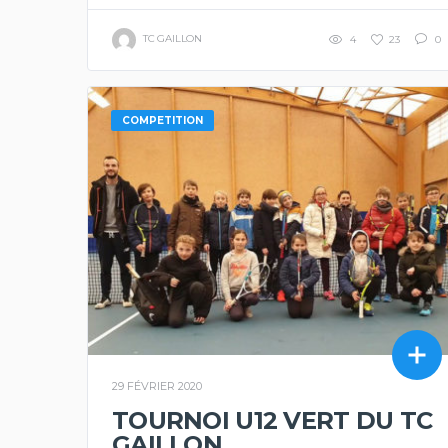
TC GAILLON
4
23
0
COMPETITION
29 FÉVRIER 2020
TOURNOI U12 VERT DU TC
GAILLON