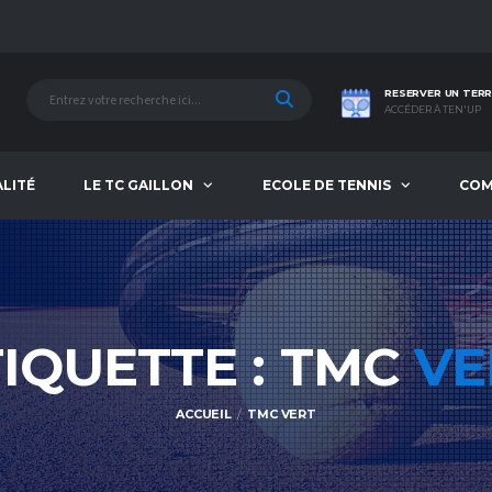
RESERVER UN TERR
ACCÉDER À TEN'UP
ALITÉ
LE TC GAILLON
ECOLE DE TENNIS
COM
TIQUETTE : TMC
VE
ACCUEIL
TMC VERT