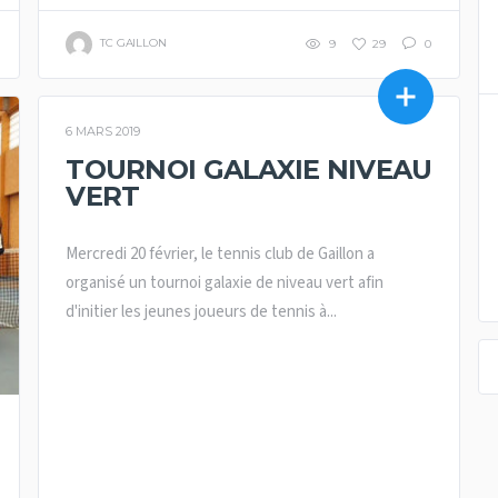
TC GAILLON
9
29
0
6 MARS 2019
COMPETITION
TOURNOI GALAXIE NIVEAU
VERT
Mercredi 20 février, le tennis club de Gaillon a
organisé un tournoi galaxie de niveau vert afin
d'initier les jeunes joueurs de tennis à...