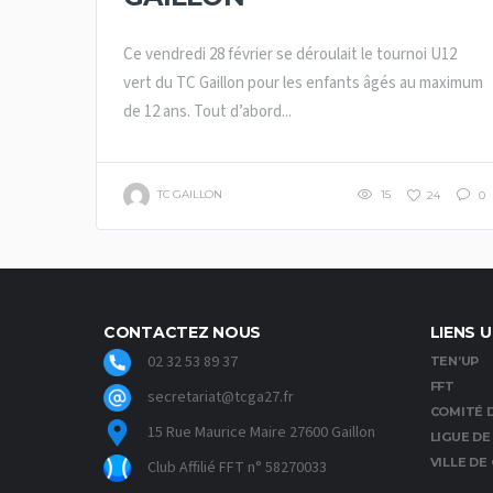
Ce vendredi 28 février se déroulait le tournoi U12
vert du TC Gaillon pour les enfants âgés au maximum
de 12 ans. Tout d’abord...
TC GAILLON
15
24
0
CONTACTEZ NOUS
LIENS U
02 32 53 89 37
TEN’UP
FFT
secretariat@tcga27.fr
COMITÉ D
15 Rue Maurice Maire 27600 Gaillon
LIGUE D
VILLE DE
Club Affilié FFT n° 58270033