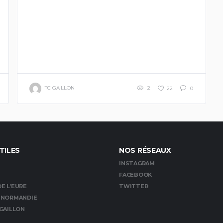
TC GAILLON
2
22
0
TILES
NOS RÉSEAUX
INSTAGRAM
FACEBOOK
E L’EURE
TWITTER
E NORMANDIE
 GAILLON