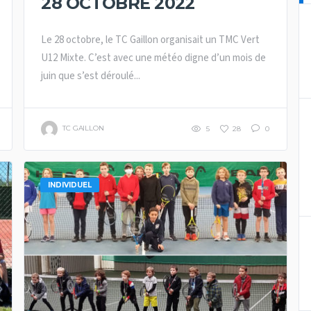
28 OCTOBRE 2022
Le 28 octobre, le TC Gaillon organisait un TMC Vert
U12 Mixte. C’est avec une météo digne d’un mois de
juin que s’est déroulé...
TC GAILLON
5
28
0
INDIVIDUEL