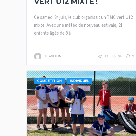
VERT U12 MIXTE !
Ce samedi 24 juin, le club organisait un TMC vert U12
mixte. Avec une météo de nouveau estivale, 21
enfants âgés de 8 à...
TC GAILLON
25
34
0
COMPETITION
INDIVIDUEL