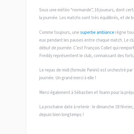
Sous une météo “normande”, 16 joueurs, dont certa
la journée. Les matchs sont très équilibrés, et de
Comme toujours, une
superbe ambiance
règne tout
eux pendant les pauses entre chaque match. Le club
début de journée. C’est François Collet qui remport
Freddy représentent le club, connaissant des fortu
Le repas de midi (formule Panini) est orchestré par
journée. Un grand merci à elle !
Merci également à Sébastien et Yoann pour la prépa
La prochaine date à retenir : le dimanche 18 févri
depuis bien longtemps !