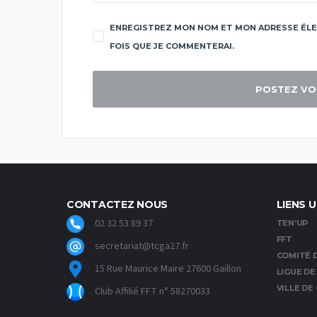
ENREGISTREZ MON NOM ET MON ADRESSE ÉLE
FOIS QUE JE COMMENTERAI.
CONTACTEZ NOUS
LIENS U
02 32 53 89 37
TEN’UP
FFT
secretariat@tcga27.fr
COMITÉ D
15 Rue Maurice Maire 27600 Gaillon
LIGUE D
VILLE DE
Club Affilié FFT n° 58270033