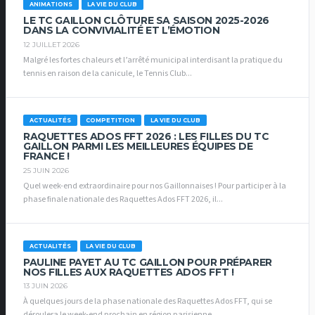
ANIMATIONS
LA VIE DU CLUB
LE TC GAILLON CLÔTURE SA SAISON 2025-2026
DANS LA CONVIVIALITÉ ET L’ÉMOTION
12 JUILLET 2026
Malgré les fortes chaleurs et l’arrêté municipal interdisant la pratique du
tennis en raison de la canicule, le Tennis Club...
ACTUALITÉS
COMPETITION
LA VIE DU CLUB
RAQUETTES ADOS FFT 2026 : LES FILLES DU TC
GAILLON PARMI LES MEILLEURES ÉQUIPES DE
FRANCE !
25 JUIN 2026
Quel week-end extraordinaire pour nos Gaillonnaises ! Pour participer à la
phase finale nationale des Raquettes Ados FFT 2026, il...
ACTUALITÉS
LA VIE DU CLUB
PAULINE PAYET AU TC GAILLON POUR PRÉPARER
NOS FILLES AUX RAQUETTES ADOS FFT !
13 JUIN 2026
À quelques jours de la phase nationale des Raquettes Ados FFT, qui se
déroulera le week-end prochain en région parisienne,...