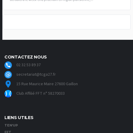
CONTACTEZ NOUS
02 32 53 89 37
secretariat@tcga27.fr
15 Rue Maurice Maire 27600 Gaillon
Club Affilié FFT n° 58270033
LIENS UTILES
TEN’UP
FFT