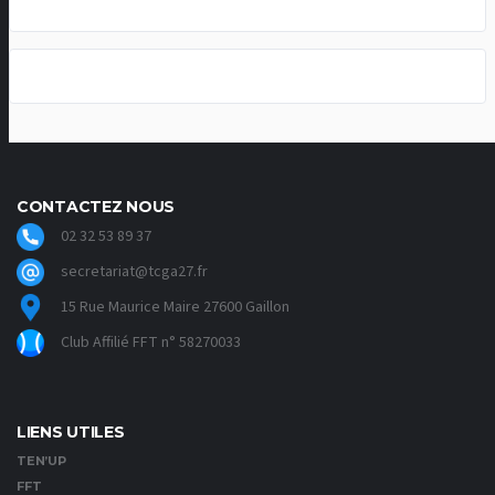
CONTACTEZ NOUS
02 32 53 89 37
secretariat@tcga27.fr
15 Rue Maurice Maire 27600 Gaillon
Club Affilié FFT n° 58270033
LIENS UTILES
TEN’UP
FFT