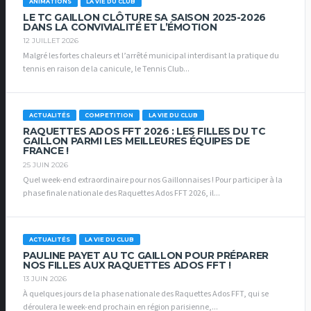
ANIMATIONS
LA VIE DU CLUB
LE TC GAILLON CLÔTURE SA SAISON 2025-2026
DANS LA CONVIVIALITÉ ET L’ÉMOTION
12 JUILLET 2026
Malgré les fortes chaleurs et l’arrêté municipal interdisant la pratique du
tennis en raison de la canicule, le Tennis Club...
ACTUALITÉS
COMPETITION
LA VIE DU CLUB
RAQUETTES ADOS FFT 2026 : LES FILLES DU TC
GAILLON PARMI LES MEILLEURES ÉQUIPES DE
FRANCE !
25 JUIN 2026
Quel week-end extraordinaire pour nos Gaillonnaises ! Pour participer à la
phase finale nationale des Raquettes Ados FFT 2026, il...
ACTUALITÉS
LA VIE DU CLUB
PAULINE PAYET AU TC GAILLON POUR PRÉPARER
NOS FILLES AUX RAQUETTES ADOS FFT !
13 JUIN 2026
À quelques jours de la phase nationale des Raquettes Ados FFT, qui se
déroulera le week-end prochain en région parisienne,...