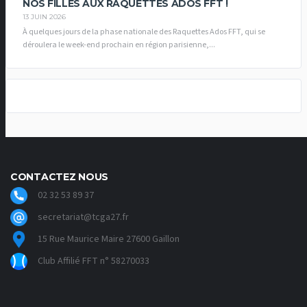
NOS FILLES AUX RAQUETTES ADOS FFT !
13 JUIN 2026
À quelques jours de la phase nationale des Raquettes Ados FFT, qui se
déroulera le week-end prochain en région parisienne,...
CONTACTEZ NOUS
02 32 53 89 37
secretariat@tcga27.fr
15 Rue Maurice Maire 27600 Gaillon
Club Affilié FFT n° 58270033