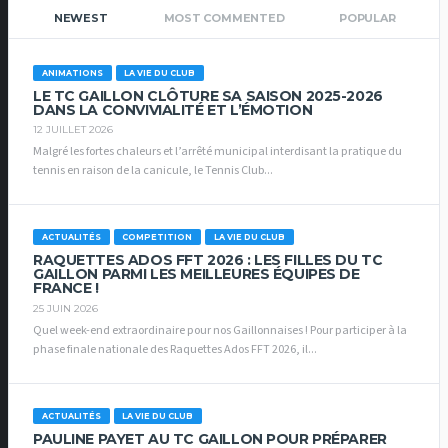
NEWEST
MOST COMMENTED
POPULAR
ANIMATIONS
LA VIE DU CLUB
LE TC GAILLON CLÔTURE SA SAISON 2025-2026
DANS LA CONVIVIALITÉ ET L’ÉMOTION
12 JUILLET 2026
Malgré les fortes chaleurs et l’arrêté municipal interdisant la pratique du
tennis en raison de la canicule, le Tennis Club...
ACTUALITÉS
COMPETITION
LA VIE DU CLUB
RAQUETTES ADOS FFT 2026 : LES FILLES DU TC
GAILLON PARMI LES MEILLEURES ÉQUIPES DE
FRANCE !
25 JUIN 2026
Quel week-end extraordinaire pour nos Gaillonnaises ! Pour participer à la
phase finale nationale des Raquettes Ados FFT 2026, il...
ACTUALITÉS
LA VIE DU CLUB
PAULINE PAYET AU TC GAILLON POUR PRÉPARER